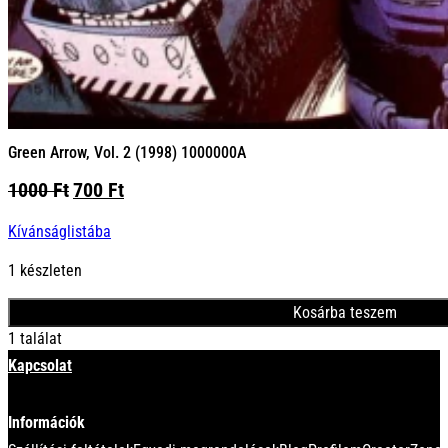
Green Arrow, Vol. 2 (1998) 1000000A
Original
Current
1000
Ft
700
Ft
price
price
Kívánságlistába
was:
is:
1000 Ft.
700 Ft.
1 készleten
Kosárba teszem
1 találat
Kapcsolat
Információk