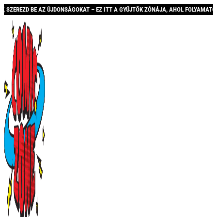
AZ ÚJDONSÁGOKAT – EZ ITT A GYŰJTŐK ZÓNÁJA, AHOL FOLYAMATOSAN BŐVÜLŐ KÍNÁ