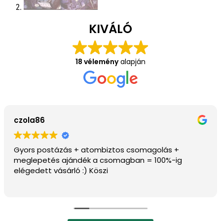
KIVÁLÓ
18 vélemény
alapján
János Pécsi
Szép példányok vannak az oldalon, ajánlom.