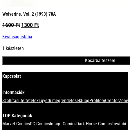
Wolverine, Vol. 2 (1993) 78A
Original
Current
1600
Ft
1300
Ft
price
price
Kívánságlistába
was:
is:
1600 Ft.
1300 Ft.
1 készleten
Kosárba teszem
Minden termék
Kapcsolat
Információk
Szállítási feltételek
Egyedi megrendelések
Blog
Profilom
CreatorZone 
TOP Kategóriák
Marvel Comics
DC Comics
Image Comics
Dark Horse Comics
További k