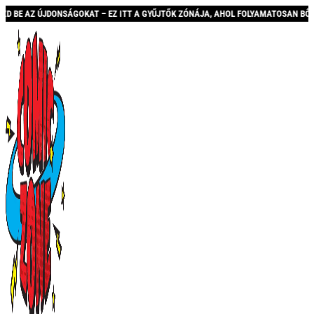
DONSÁGOKAT – EZ ITT A GYŰJTŐK ZÓNÁJA, AHOL FOLYAMATOSAN BŐVÜLŐ KÍNÁLATTA