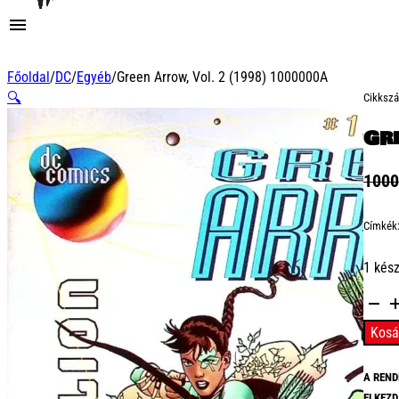
Főoldal
/
DC
/
Egyéb
/
Green Arrow, Vol. 2 (1998) 1000000A
🔍
Cikksz
Gr
100
Címkék
1 kés
Green
Arrow,
Kosá
Vol.
2
A REND
(1998
ELKEZD