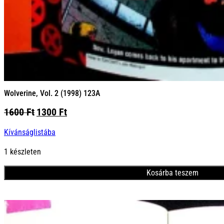
Wolverine, Vol. 2 (1998) 123A
Original
Current
1600
Ft
1300
Ft
price
price
Kívánságlistába
was:
is:
1600 Ft.
1300 Ft.
1 készleten
Kosárba teszem