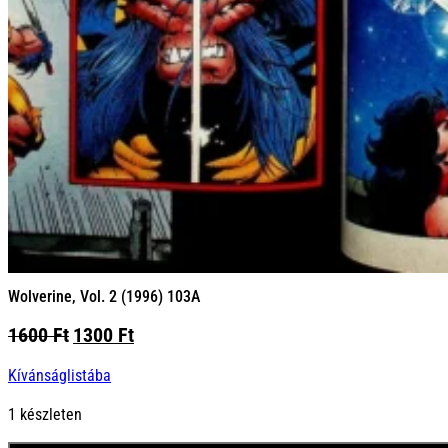
Wolverine, Vol. 2 (1996) 103A
Original
Current
1600
Ft
1300
Ft
price
price
Kívánságlistába
was:
is:
1600 Ft.
1300 Ft.
1 készleten