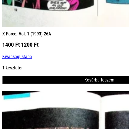
X-Force, Vol. 1 (1993) 26A
Original
Current
1400
Ft
1200
Ft
price
price
Kívánságlistába
was:
is:
1400 Ft.
1200 Ft.
1 készleten
Kosárba teszem