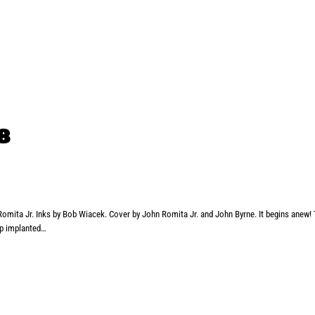
8
 Romita Jr. Inks by Bob Wiacek. Cover by John Romita Jr. and John Byrne. It begins anew!
ip implanted…