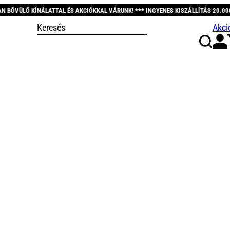
 ÉS AKCIÓKKAL VÁRUNK! *** INGYENES KISZÁLLÍTÁS 20.000 FT FELETT! *** KÖS
Akci