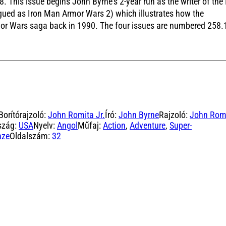
 This issue begins John Byrne’s 2-year run as the writer of the 
ogued as Iron Man Armor Wars 2) which illustrates how the
mor Wars saga back in 1990. The four issues are numbered 258.
Borítórajzoló:
John Romita Jr.
Író:
John Byrne
Rajzoló:
John Rom
szág:
USA
Nyelv:
Angol
Műfaj:
Action
,
Adventure
,
Super-
nze
Oldalszám:
32