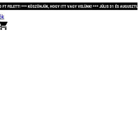
ZÖNJÜK, HOGY ITT VAGY VELÜNK! *** JÚLIS 31 ÉS AUGUSZTUS 12. KÖZÖTT A REND
ók