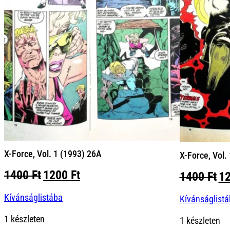
X-Force, Vol. 1 (1993) 26A
X-Force, Vol.
Original
Current
1400
Ft
1200
Ft
Or
1400
Ft
1
price
price
pr
Kívánságlistába
was:
is:
Kívánságlist
wa
1400 Ft.
1200 Ft.
14
1 készleten
1 készleten