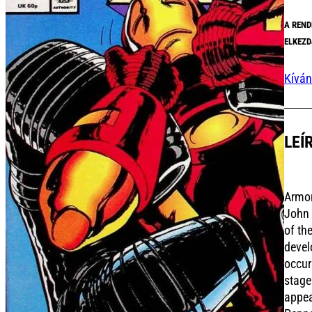
A REND
ELKEZD
Kíván
LEÍ
Armor
John 
of th
devel
occur
stage
appea