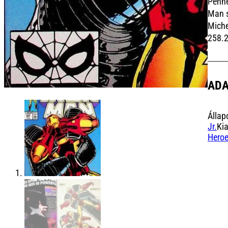
Penne
Man s
Miche
258.2
AD
Állap
Jr.
Ki
Hero