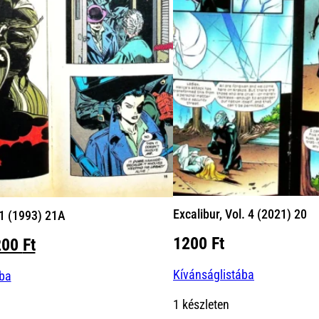
Excalibur, Vol. 4 (2021) 20
 1 (1993) 21A
1200
Ft
iginal
Current
200
Ft
ice
price
Kívánságlistába
ába
s:
is:
00 Ft.
1200 Ft.
1 készleten