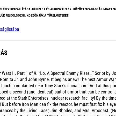
ELÉSEK KISZÁLLÍTÁSA JÚLIUS 31 ÉS AUGUSZTUS 12. KÖZÖTT SZABADSÁG MIATT S
JÜK FELDOLGOZNI. KÖSZÖNJÜK A TÜRELMETEKET!
ságlistába
RÁS
 Wars II. Part 1 of 9. “Lo, A Spectral Enemy Rises…” Script by 
Romita Jr. and John Byrne. It begins anew! The next Armor Wars
e biochip implanted near Tony Stark’s spinal cord! And at this p
oped a second (and identical) suit of armor that can be contro
red at the Stark Enterprises’ nuclear research facility! By the tim
! But before Iron Man can fix the reactor, he must first fix his
rances by the Living Laser, Jim Rhodes, and Mrs. Arbogast. (No