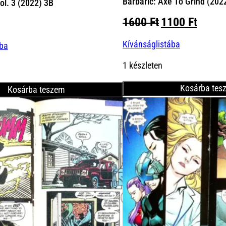
Barbaric: Axe To Grind (202
ol. 3 (2022) 3B
Original
Curre
1600
Ft
1100
Ft
price
price
Kívánságlistába
was:
is:
ába
1600 Ft.
1100 
1 készleten
Kosárba tes
Kosárba teszem