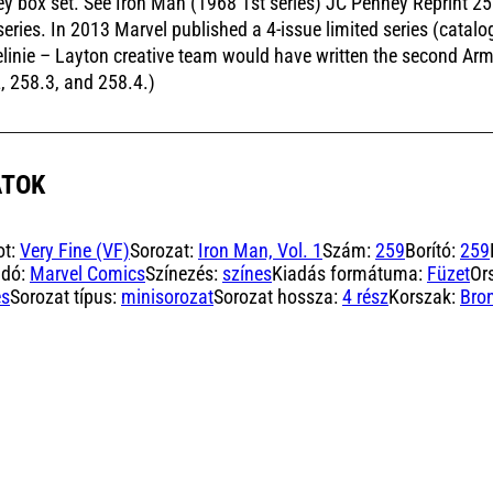
y box set. See Iron Man (1968 1st series) JC Penney Reprint 258.
eries. In 2013 Marvel published a 4-issue limited series (catal
linie – Layton creative team would have written the second Ar
, 258.3, and 258.4.)
ATOK
ot:
Very Fine (VF)
Sorozat:
Iron Man, Vol. 1
Szám:
259
Borító:
259
adó:
Marvel Comics
Színezés:
színes
Kiadás formátuma:
Füzet
Or
es
Sorozat típus:
minisorozat
Sorozat hossza:
4 rész
Korszak:
Bro