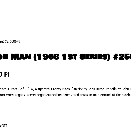
ám:
CZ-000649
on Man (1968 1st Series) #25
00
Ft
ars II. Part 1 of 9. “Lo, A Spectral Enemy Rises…” Script by John Byrne. Pencils by John
mor Wars saga! A secret organization has discovered a way to take control of the bioch
:
yott