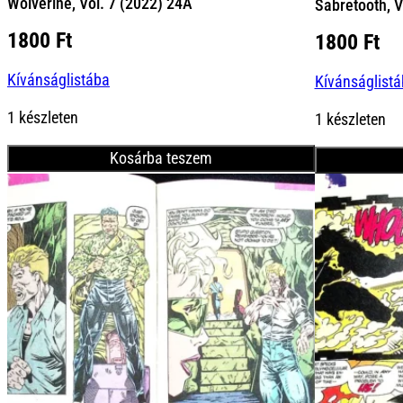
Wolverine, Vol. 7 (2022) 24A
Sabretooth, V
1800
Ft
1800
Ft
Kívánságlistába
Kívánságlist
1 készleten
1 készleten
Kosárba teszem