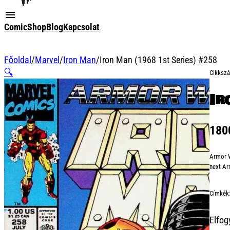
ComicShop
Blog
Kapcsolat
Főoldal
/
Marvel
/
Iron Man
/
Iron Man (1968 1st Series) #258
🔍
Cikksz
Ir
18
Armor W
next Ar
Címkék
Elfog