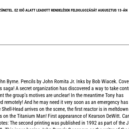
ZÜNETEL. EZ IDŐ ALATT LEADOTT RENDELÉSEK FELDOLGOZÁSÁT AUGUSZTUS 13-ÁN
John Byrne. Pencils by John Romita Jr. Inks by Bob Wiacek. Cove
 saga! A secret organization has discovered a way to take cont
oint the group’s motives are unclear! In the meantime Tony has
lled remotely! And he may need it very soon as an emergency has
e Shell-Head arrives on the scene, the first reactor is in meltdown
 eyes on the Titanium Man! First appearance of Kearson DeWitt. C
tes: The second printing was published in 1992 as part of the 