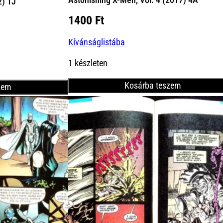
2) 1J
1400
Ft
nt
Kívánságlistába
Ft.
1 készleten
Kosárba teszem
zem