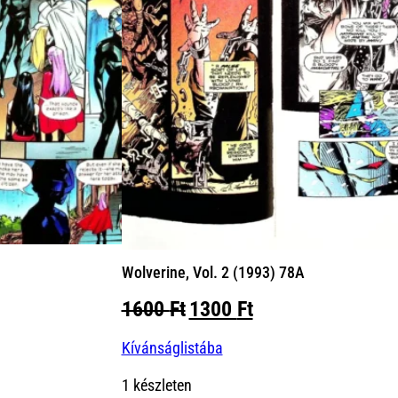
Wolverine, Vol. 2 (1993) 78A
Original
Current
1600
Ft
1300
Ft
price
price
Kívánságlistába
was:
is:
1600 Ft.
1300 Ft.
1 készleten