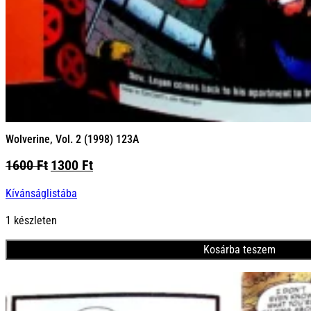
Wolverine, Vol. 2 (1998) 123A
Original
Current
1600
Ft
1300
Ft
price
price
Kívánságlistába
was:
is:
1600 Ft.
1300 Ft.
1 készleten
Kosárba teszem