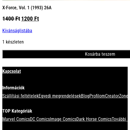
X-Force, Vol. 1 (1993) 26A
Original
Current
1400
Ft
1200
Ft
price
price
Kívánságlistába
was:
is:
1400 Ft.
1200 Ft.
1 készleten
Kosárba teszem
Minden termék
Kapcsolat
Információk
Szállítási feltételek
Egyedi megrendelések
Blog
Profilom
CreatorZone 
TOP Kategóriák
Marvel Comics
DC Comics
Image Comics
Dark Horse Comics
További k