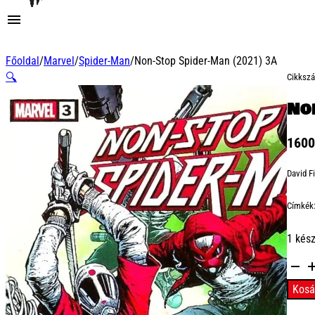
Főoldal
/
Marvel
/
Spider-Man
/
Non-Stop Spider-Man (2021) 3A
🔍
Cikksz
No
160
David F
Címkék
1 kés
Non-
Stop
Kosá
Spider
Man