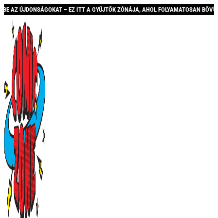
 – EZ ITT A GYŰJTŐK ZÓNÁJA, AHOL FOLYAMATOSAN BŐVÜLŐ KÍNÁLATTAL ÉS AKCIÓ