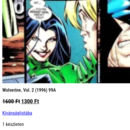
Wolverine, Vol. 2 (1996) 99A
Original
Current
1600
Ft
1300
Ft
price
price
Kívánságlistába
was:
is:
1600 Ft.
1300 Ft.
1 készleten