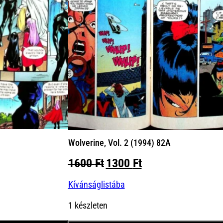
Wolverine, Vol. 2 (1994) 82A
Original
Current
1600
Ft
1300
Ft
price
price
Kívánságlistába
was:
is:
1600 Ft.
1300 Ft.
1 készleten