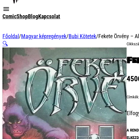
ComicShop
Blog
Kapcsolat
Főoldal
/
Magyar képregények
/
Bubi Kötetek
/
Fekete Örvény – A
🔍
Cikksz
Fe
45
Címkék
Elfog
A REND
ELKEZD