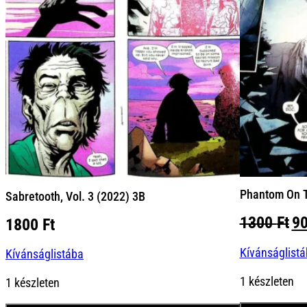
Phantom On T
Sabretooth, Vol. 3 (2022) 3B
Or
1300
Ft
9
1800
Ft
pr
Kívánságlist
wa
Kívánságlistába
13
1 készleten
1 készleten