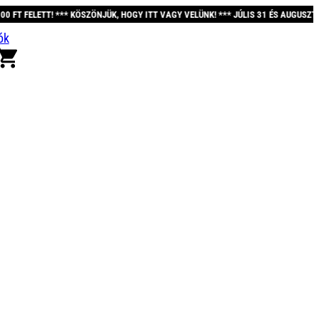
SZÖNJÜK, HOGY ITT VAGY VELÜNK! *** JÚLIS 31 ÉS AUGUSZTUS 12. KÖZÖTT A RE
ók