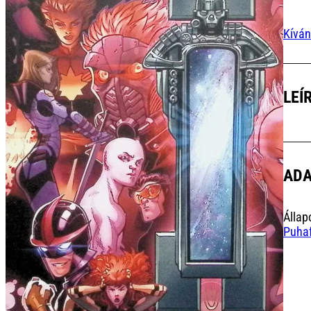
Kíván
LEÍ
AD
Állap
Puhaf