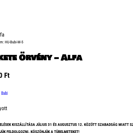
lfa
ám:
HU-Bubi-M-5
kete Örvény – Alfa
00
Ft
:
Bubi
yott
ELÉSEK KISZÁLLÍTÁSA JÚLIUS 31 ÉS AUGUSZTUS 12. KÖZÖTT SZABADSÁG MIATT S
JÜK FELDOLGOZNI. KÖSZÖNJÜK A TÜRELMETEKET!