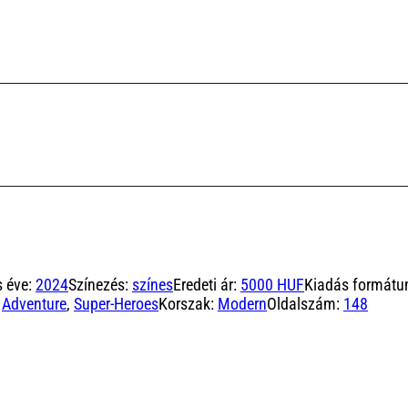
s éve:
2024
Színezés:
színes
Eredeti ár:
5000 HUF
Kiadás formátu
,
Adventure
,
Super-Heroes
Korszak:
Modern
Oldalszám:
148