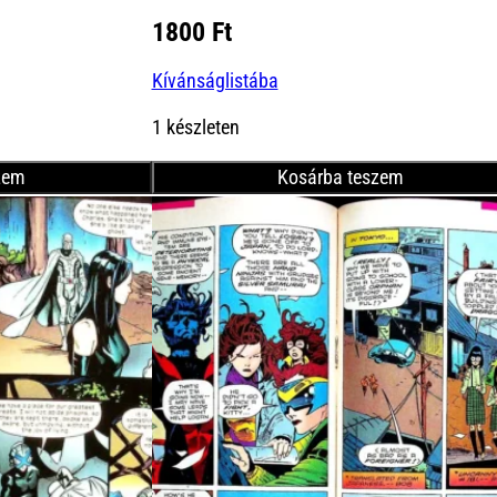
nt
1800
Ft
Kívánságlistába
Ft.
1 készleten
zem
Kosárba teszem