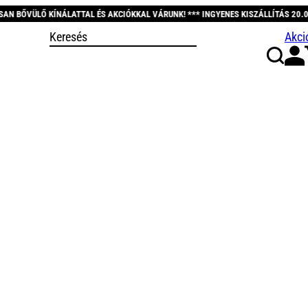
L ÉS AKCIÓKKAL VÁRUNK! *** INGYENES KISZÁLLÍTÁS 20.000 FT FELETT! *** KÖ
Akci