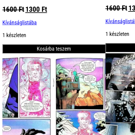
Or
1600
Ft
1
Original
Current
1600
Ft
1300
Ft
pr
price
price
Kívánságlist
wa
Kívánságlistába
was:
is:
16
1600 Ft.
1300 Ft.
1 készleten
1 készleten
Kosárba teszem