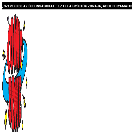
DONSÁGOKAT – EZ ITT A GYŰJTŐK ZÓNÁJA, AHOL FOLYAMATOSAN BŐVÜLŐ KÍNÁLATTA