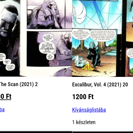
he Scan (2021) 2
Excalibur, Vol. 4 (2021) 20
iginal
Current
00
Ft
1200
Ft
ice
price
ába
s:
is:
Kívánságlistába
00 Ft.
900 Ft.
1 készleten