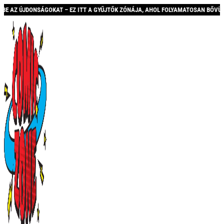
 ITT A GYŰJTŐK ZÓNÁJA, AHOL FOLYAMATOSAN BŐVÜLŐ KÍNÁLATTAL ÉS AKCIÓKKAL 