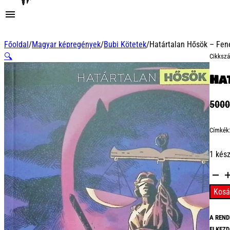
Főoldal
/
Magyar képregények
/
Bubi Kötetek
/
Határtalan Hősök – Fene
🔍
Cikksz
Ha
500
Címkék
1 kés
Határ
Hősök
Kosá
-
Feneg
A REND
Az
ELKEZD