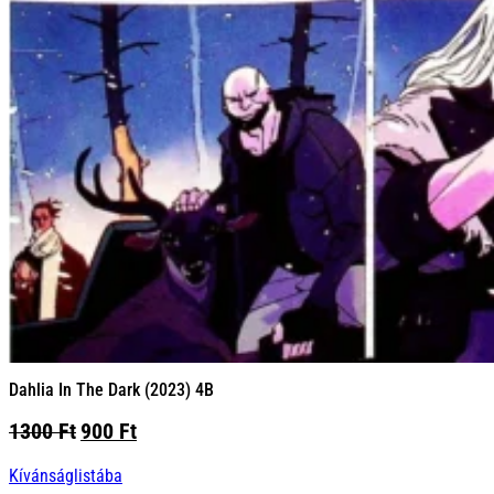
Dahlia In The Dark (2023) 4B
Original
Current
1300
Ft
900
Ft
price
price
Kívánságlistába
was:
is: