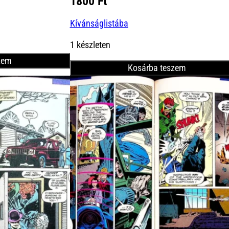
1800
Ft
Kívánságlistába
Ft.
1 készleten
zem
Kosárba teszem