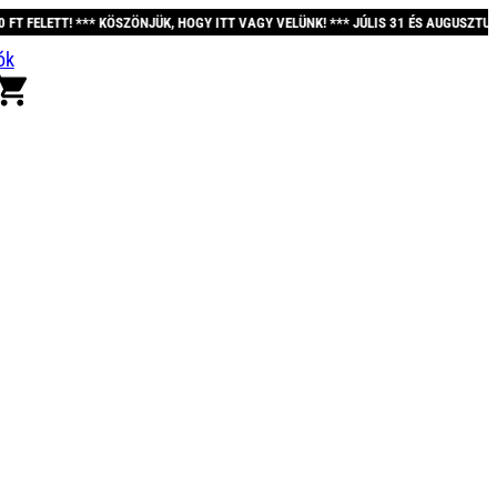
ZÖNJÜK, HOGY ITT VAGY VELÜNK! *** JÚLIS 31 ÉS AUGUSZTUS 12. KÖZÖTT A REN
ók