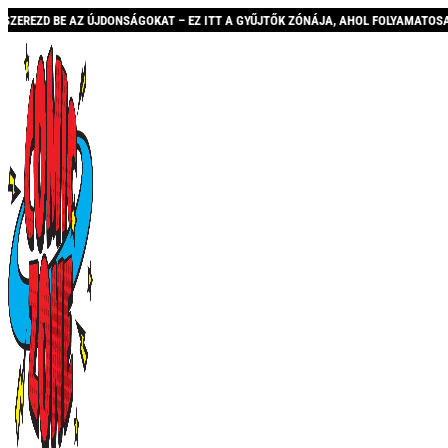
ONSÁGOKAT – EZ ITT A GYŰJTŐK ZÓNÁJA, AHOL FOLYAMATOSAN BŐVÜLŐ KÍNÁLATTAL