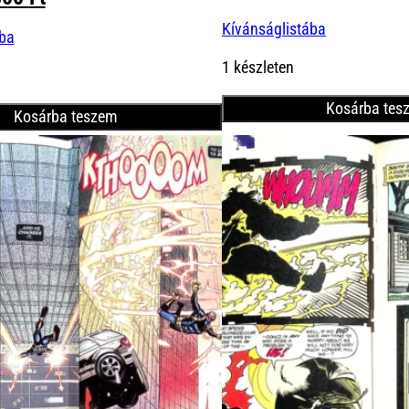
price
price
ice
price
Kívánságlistába
was:
is:
ába
s:
is:
1600 Ft.
1300 
00 Ft.
1300 Ft.
1 készleten
Kosárba tes
Kosárba teszem