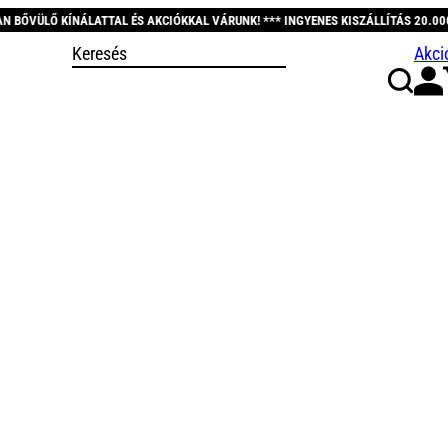
 ÉS AKCIÓKKAL VÁRUNK! *** INGYENES KISZÁLLÍTÁS 20.000 FT FELETT! *** KÖS
Akci