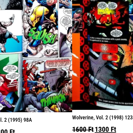
Wolverine, Vol. 2 (1998) 12
l. 2 (1995) 98A
Original
Curre
1600
Ft
1300
Ft
iginal
Current
300
Ft