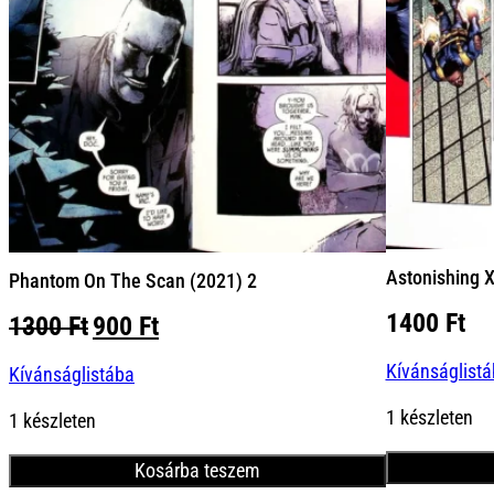
Astonishing X
Phantom On The Scan (2021) 2
1400
Ft
Original
Current
1300
Ft
900
Ft
price
price
Kívánságlist
Kívánságlistába
was:
is:
1300 Ft.
900 Ft.
1 készleten
1 készleten
Kosárba teszem