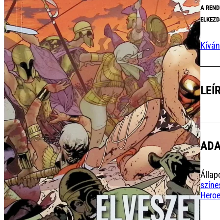
A REND
ELKEZD
Kíván
LEÍ
AD
Állap
színe
Hero