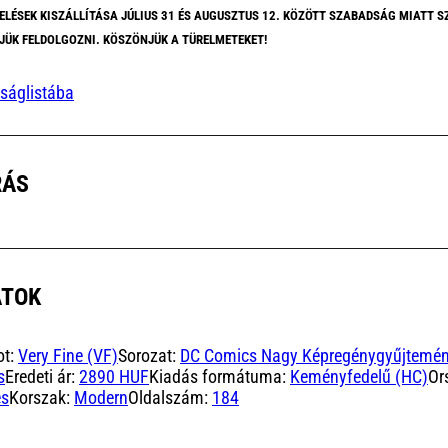
ELÉSEK KISZÁLLÍTÁSA JÚLIUS 31 ÉS AUGUSZTUS 12. KÖZÖTT SZABADSÁG MIATT S
JÜK FELDOLGOZNI. KÖSZÖNJÜK A TÜRELMETEKET!
ságlistába
RÁS
ATOK
ot:
Very Fine (VF)
Sorozat:
DC Comics Nagy Képregénygyűjtemé
s
Eredeti ár:
2890 HUF
Kiadás formátuma:
Keményfedelű (HC)
Or
es
Korszak:
Modern
Oldalszám:
184