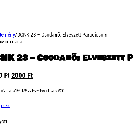
jtemény
/
DCNK 23 – Csodanő: Elveszett Paradicsom
ám:
HU-DCNK-23
NK 23 – Csodanő: Elveszett 
Original
Current
00
Ft
2000
Ft
price
price
 Woman #164-170 és New Teen Titans #38
was:
is:
2500 Ft.
2000 Ft.
:
DCNK
yott