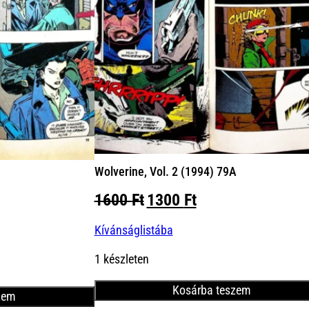
Wolverine, Vol. 2 (1994) 79A
Original
Current
1600
Ft
1300
Ft
nt
price
price
Kívánságlistába
was:
is:
1600 Ft.
1300 Ft.
Ft.
1 készleten
Kosárba teszem
zem