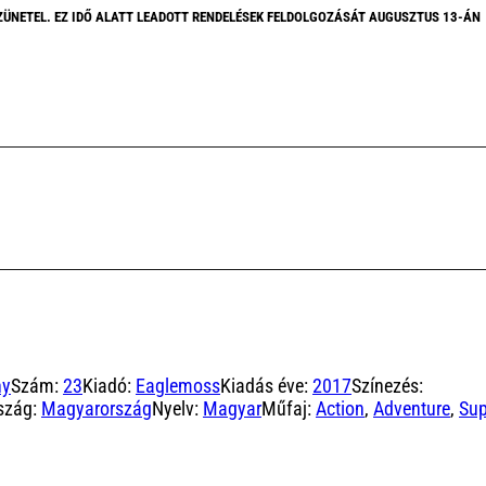
ZÜNETEL. EZ IDŐ ALATT LEADOTT RENDELÉSEK FELDOLGOZÁSÁT AUGUSZTUS 13-ÁN
ny
Szám:
23
Kiadó:
Eaglemoss
Kiadás éve:
2017
Színezés:
szág:
Magyarország
Nyelv:
Magyar
Műfaj:
Action
,
Adventure
,
Sup