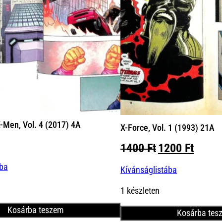
-Men, Vol. 4 (2017) 4A
X-Force, Vol. 1 (1993) 21A
Original
Curre
1400
Ft
1200
Ft
price
price
ába
Kívánságlistába
was:
is:
1400 Ft.
1200 
1 készleten
Kosárba teszem
Kosárba tes