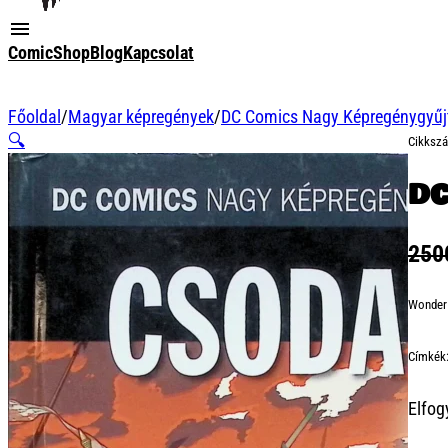
ComicShop
Blog
Kapcsolat
Főoldal
/
Magyar képregények
/
DC Comics Nagy Képregénygyű
🔍
Cikksz
DC
25
Wonder
Címkék
Elfog