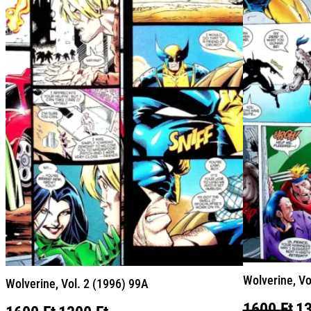
Wolverine, Vo
Wolverine, Vol. 2 (1996) 99A
Or
1600
Ft
1