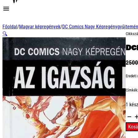
Főoldal
/
Magyar képregények
/
DC Comics Nagy Képregénygyűjtemé
🔍
Cikksz
DCN
250
Eredeti
Címkék
1 kés
DCNK
30
Kosá
-
Az