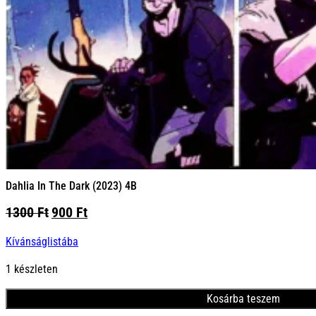
Dahlia In The Dark (2023) 4B
Original
Current
1300
Ft
900
Ft
price
price
Kívánságlistába
was:
is:
1300 Ft.
900 Ft.
1 készleten
Kosárba teszem