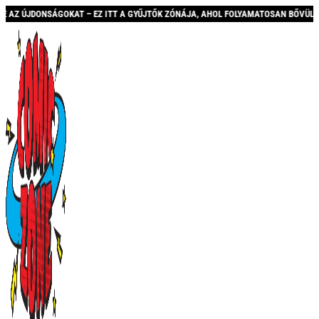
ITT A GYŰJTŐK ZÓNÁJA, AHOL FOLYAMATOSAN BŐVÜLŐ KÍNÁLATTAL ÉS AKCIÓKKAL V