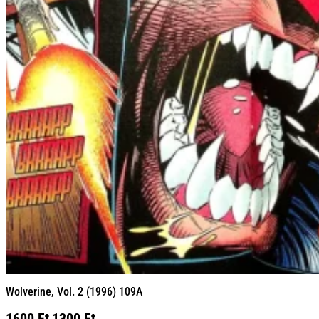
Wolverine, Vol. 2 (1996) 109A
Original
Current
1600
Ft
1300
Ft