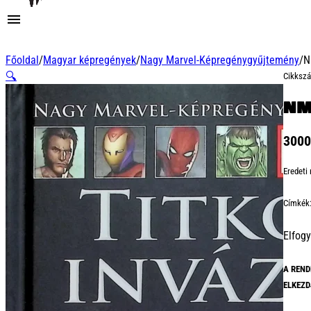
Főoldal
/
Magyar képregények
/
Nagy Marvel-Képregénygyűjtemény
/
N
🔍
Cikksz
NMK
300
Eredeti
Címkék
Elfogy
A REND
ELKEZD