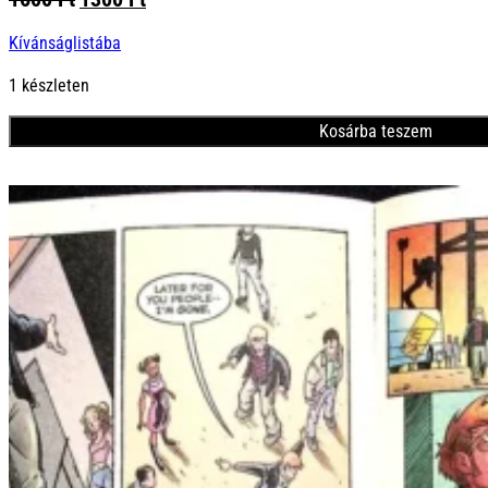
price
price
Kívánságlistába
was:
is:
1600 Ft.
1300 Ft.
1 készleten
Kosárba teszem