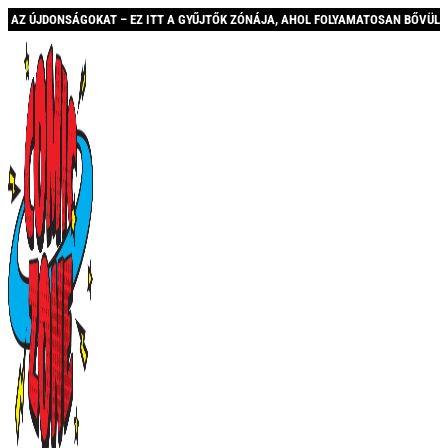
 ITT A GYŰJTŐK ZÓNÁJA, AHOL FOLYAMATOSAN BŐVÜLŐ KÍNÁLATTAL ÉS AKCIÓKKAL 