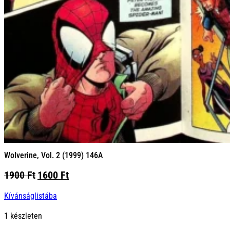
Wolverine, Vol. 2 (1999) 146A
Original
Current
1900
Ft
1600
Ft
price
price
Kívánságlistába
was:
is:
1900 Ft.
1600 Ft.
1 készleten