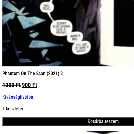
Phantom On The Scan (2021) 2
Original
Current
1300
Ft
900
Ft
price
price
Kívánságlistába
was:
is:
1300 Ft.
900 Ft.
1 készleten
Kosárba teszem