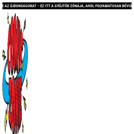
Z ITT A GYŰJTŐK ZÓNÁJA, AHOL FOLYAMATOSAN BŐVÜLŐ KÍNÁLATTAL ÉS AKCIÓKKAL