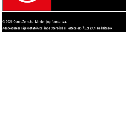
© 2026 ComicZone.hu. Minden jog fenntartva.
Adatkezelési Tájékoztató
Általános Szerződési Feltételek (ÁSZF)
Süti beállítások