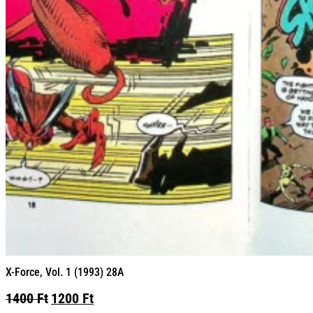
X-Force, Vol. 1 (1993) 28A
Original
Current
1400
Ft
1200
Ft