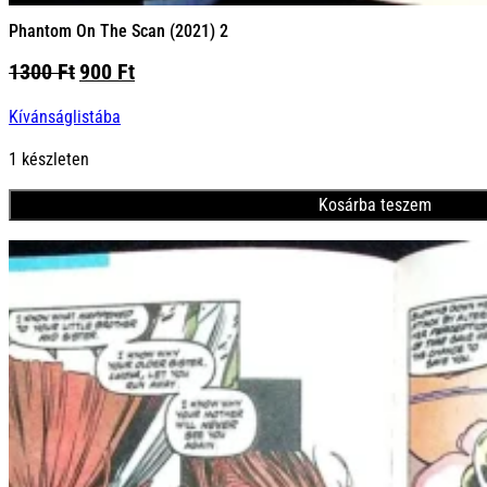
Phantom On The Scan (2021) 2
Original
Current
1300
Ft
900
Ft
price
price
Kívánságlistába
was:
is:
1300 Ft.
900 Ft.
1 készleten
Kosárba teszem