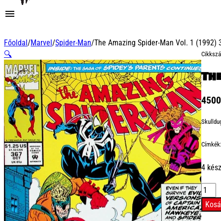
Főoldal
/
Marvel
/
Spider-Man
/
The Amazing Spider-Man Vol. 1 (1992)
🔍
Cikksz
Th
450
Skulldu
Címkék
4 kés
The
Amazi
Kosá
Spider
Man