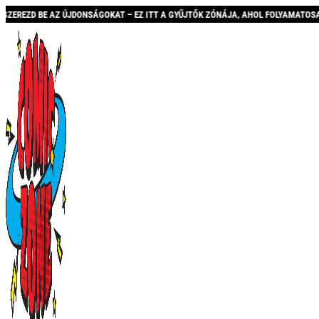
ONSÁGOKAT – EZ ITT A GYŰJTŐK ZÓNÁJA, AHOL FOLYAMATOSAN BŐVÜLŐ KÍNÁLATTAL