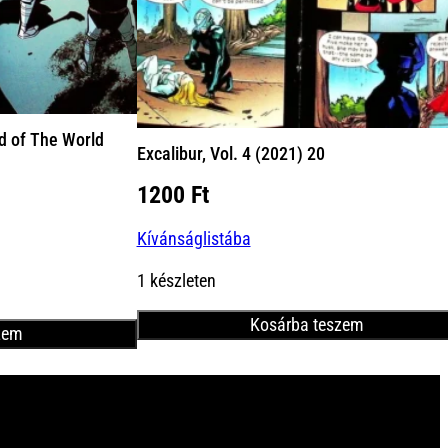
d of The World
Excalibur, Vol. 4 (2021) 20
1200
Ft
t
Kívánságlistába
1 készleten
Kosárba teszem
zem