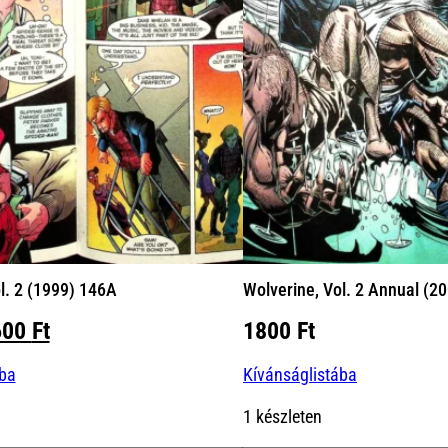
l. 2 (1999) 146A
Wolverine, Vol. 2 Annual (2
iginal
Current
600
Ft
1800
Ft
ice
price
ába
Kívánságlistába
s:
is:
00 Ft.
1600 Ft.
1 készleten