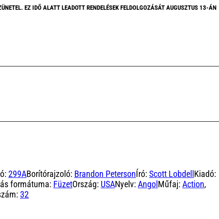
ZÜNETEL. EZ IDŐ ALATT LEADOTT RENDELÉSEK FELDOLGOZÁSÁT AUGUSZTUS 13-ÁN
tó:
299A
Borítórajzoló:
Brandon Peterson
Író:
Scott Lobdell
Kiadó:
dás formátuma:
Füzet
Ország:
USA
Nyelv:
Angol
Műfaj:
Action
,
szám:
32