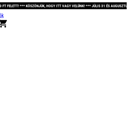
ZÖNJÜK, HOGY ITT VAGY VELÜNK! *** JÚLIS 31 ÉS AUGUSZTUS 12. KÖZÖTT A REN
ók