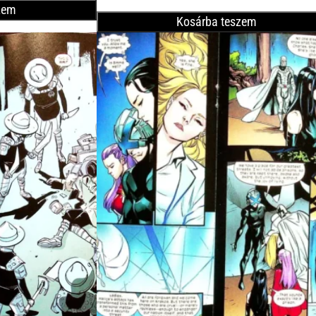
zem
Kosárba teszem