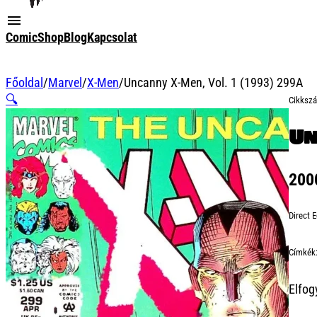
ComicShop
Blog
Kapcsolat
Főoldal
/
Marvel
/
X-Men
/
Uncanny X-Men, Vol. 1 (1993) 299A
🔍
Cikksz
Un
20
Direct E
Címkék
Elfog