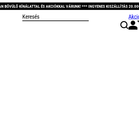
 ÉS AKCIÓKKAL VÁRUNK! *** INGYENES KISZÁLLÍTÁS 20.000 FT FELETT! *** KÖS
Akci