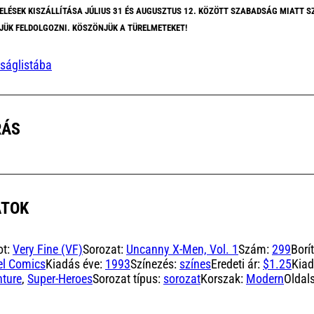
ELÉSEK KISZÁLLÍTÁSA JÚLIUS 31 ÉS AUGUSZTUS 12. KÖZÖTT SZABADSÁG MIATT S
JÜK FELDOLGOZNI. KÖSZÖNJÜK A TÜRELMETEKET!
ságlistába
RÁS
ATOK
ot:
Very Fine (VF)
Sorozat:
Uncanny X-Men, Vol. 1
Szám:
299
Borí
el Comics
Kiadás éve:
1993
Színezés:
színes
Eredeti ár:
$1.25
Kia
ture
,
Super-Heroes
Sorozat típus:
sorozat
Korszak:
Modern
Oldal