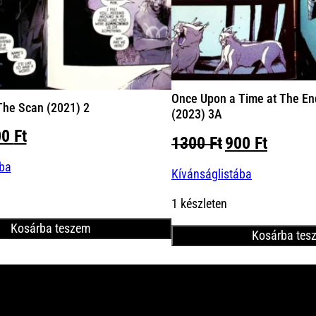
Once Upon a Time at The En
he Scan (2021) 2
(2023) 3A
iginal
Current
00
Ft
Original
Curren
1300
Ft
900
Ft
ice
price
price
price
ába
s:
is:
Kívánságlistába
was:
is:
00 Ft.
900 Ft.
1300 Ft.
900 Ft.
1 készleten
Kosárba teszem
Kosárba tes