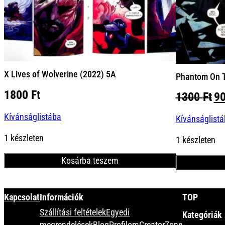
X Lives of Wolverine (2022) 5A
Phantom On T
1800
Ft
Or
1300
Ft
9
pr
Kívánságlistába
Kívánságlist
wa
13
1 készleten
1 készleten
Kosárba teszem
Minden termék
Kapcsolat
Információk
TOP
Szállítási feltételek
Egyedi
Kategóriák
megrendelések
Blog
Profilom
CreatorZone