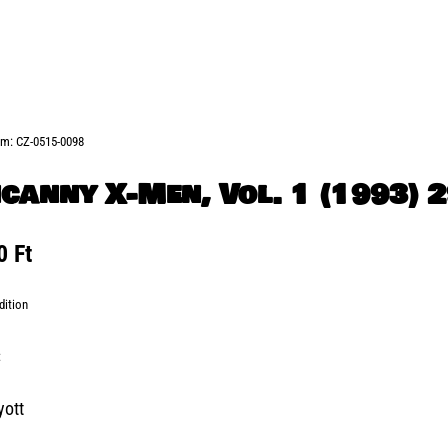
ám:
CZ-0515-0098
canny X-Men, Vol. 1 (1993) 
00
Ft
dition
:
yott