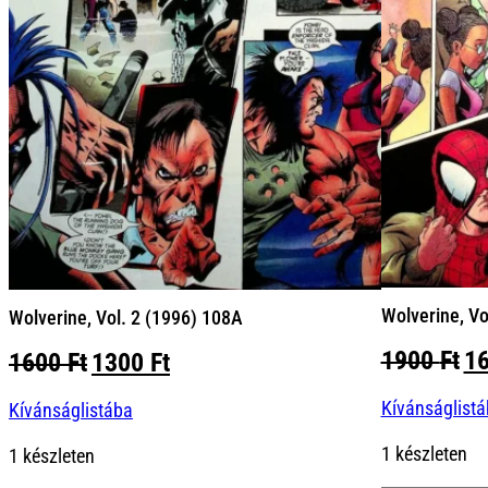
Wolverine, Vo
Wolverine, Vol. 2 (1996) 108A
Or
1900
Ft
1
Original
Current
1600
Ft
1300
Ft
pr
price
price
Kívánságlist
wa
Kívánságlistába
was:
is:
19
1600 Ft.
1300 Ft.
1 készleten
1 készleten