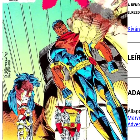
A REND
ELKEZD
Kíván
LEÍ
AD
Állap
Marv
Adven