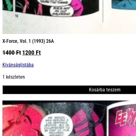
X-Force, Vol. 1 (1993) 26A
Original
Current
1400
Ft
1200
Ft
price
price
Kívánságlistába
was:
is:
1400 Ft.
1200 Ft.
1 készleten
Kosárba teszem