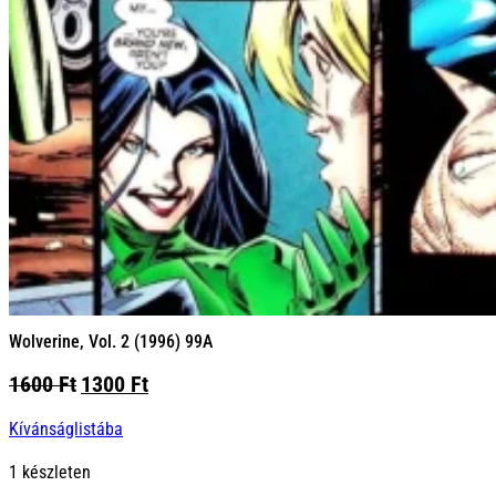
Wolverine, Vol. 2 (1996) 99A
Original
Current
1600
Ft
1300
Ft
price
price
Kívánságlistába
was:
is:
1600 Ft.
1300 Ft.
1 készleten