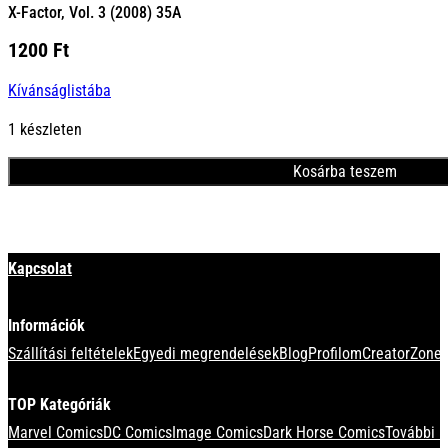
X-Factor, Vol. 3 (2008) 35A
1200
Ft
Kívánságlistába
1 készleten
Kosárba teszem
Minden termék
Kapcsolat
Információk
Szállítási feltételek
Egyedi megrendelések
Blog
Profilom
CreatorZone 
TOP Kategóriák
Marvel Comics
DC Comics
Image Comics
Dark Horse Comics
További k