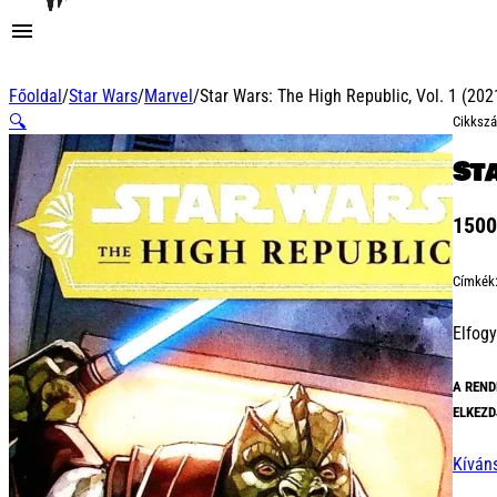
Főoldal
/
Star Wars
/
Marvel
/
Star Wars: The High Republic, Vol. 1 (202
🔍
Cikksz
Sta
150
Címkék
Elfogy
A REND
ELKEZD
Kíván