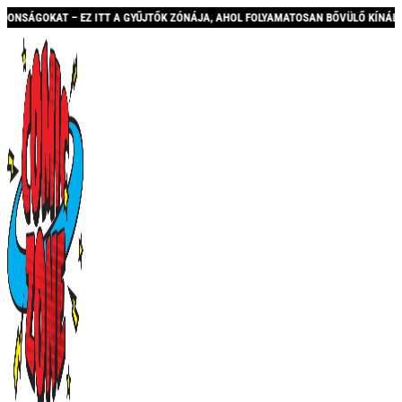
GYŰJTŐK ZÓNÁJA, AHOL FOLYAMATOSAN BŐVÜLŐ KÍNÁLATTAL ÉS AKCIÓKKAL VÁRUNK!